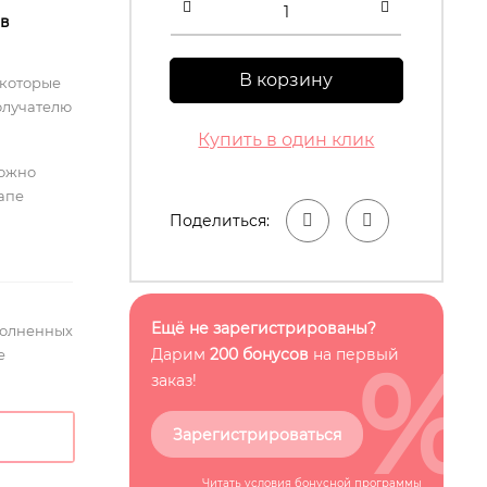
 в
В корзину
 которые
олучателю
Купить в один клик
можно
тапе
Поделиться:
Ещё не зарегистрированы?
полненных
%
Дарим
200 бонусов
на первый
е
заказ!
Зарегистрироваться
Читать условия
бонусной программы