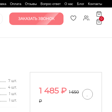
авка
Оплата
Отзывы
Вопрос-ответ
О нас
Блог
Контакты
ЗАКАЗАТЬ ЗВОНОК
0
7 шт.
4 шт.
1 485
₽
1 650
1 шт.
1 шт.
₽