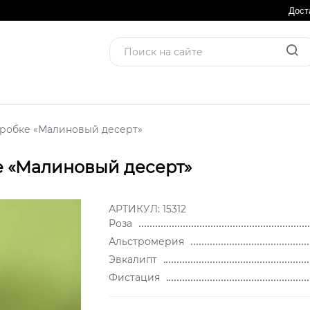
Дост
робке «Малиновый десерт»
е «Малиновый десерт»
АРТИКУЛ:
15312
Роза
Альстромерия
Эвкалипт
Фистация