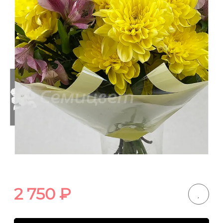
2 750
₽