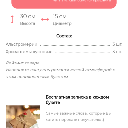
Читать условия
бонусной программы
30
см
15
см
Высота
Диаметр
Состав:
Альстромерии
3 шт.
Хризантемы кустовые
3 шт.
Рейтинг товара:
Наполните ваш день романтической атмосферой с
этим великолепным букетом
Бесплатная записка в каждом
букете
Самые важные слова, которые Вы
хотите передать получателю :)